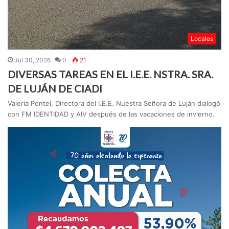
Locales
Jul 30, 2026
0
21
DIVERSAS TAREAS EN EL I.E.E. NSTRA. SRA.
DE LUJÁN DE CIADI
Valeria Pontel, Directora del I.E.E. Nuestra Señora de Luján dialogó
con FM IDENTIDAD y AIV después de las vacaciones de invierno.