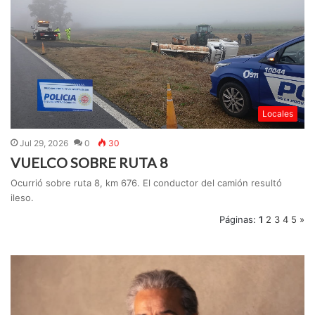
Locales
Jul 29, 2026
0
30
VUELCO SOBRE RUTA 8
Ocurrió sobre ruta 8, km 676. El conductor del camión resultó
ileso.
Páginas:
1
2
3
4
5
»