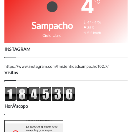
4
℃
Sampacho
4º - 4º%
35%
5.2 km/h
Cielo claro
INSTAGRAM
https://www.instagram.com/fmidentidadsampacho102.7/
Visitas
HorÃ³scopo